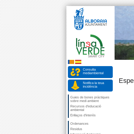
Consulta
mediambiental
Espe
Notifica la teua
incidència
Guies de bones pràctiques
sobre medi ambient
Recursos d'educació
ambiental
Enllaços d'interès
Ordenances
Residus