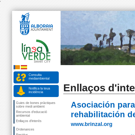
'
Consulta
mediambiental
Enllaços d'int
Notifica la teua
incidència
Asociación para 
Guies de bones pràctiques
sobre medi ambient
Recursos d'educació
rehabilitación d
ambiental
Enllaços d'interès
www.brinzal.org
Ordenances
Residus