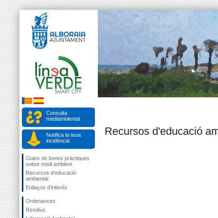
Consulta
mediambiental
Recursos d'educació am
Notifica la teua
incidència
Guies de bones pràctiques
sobre medi ambient
Recursos d'educació
ambiental
Enllaços d'interès
Ordenances
Residus