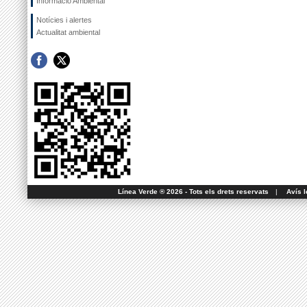
Informació Ambiental
Notícies i alertes
Actualitat ambiental
Línea Verde ® 2026 - Tots els drets reservats
|
Avís l